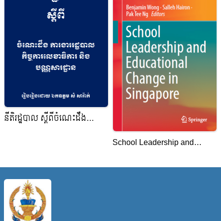
នីតិរដ្ឋបាល ស្ដីពីចំណេះដឹង
ការងាររដ្ឋបាលកិច្ចការលេខាធិការ
School Leadership and
និងបណ្ណសារដ្ឋាន
Educational Change in
Singapore