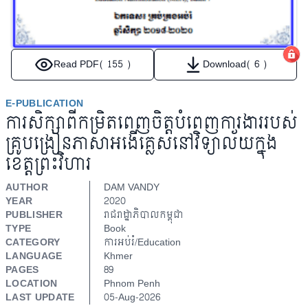
Read PDF
( 155 )
Download
( 6 )
E-PUBLICATION
ការសិក្សាពីកម្រិតពេញចិត្តបំពេញការងាររបស់
គ្រូបង្រៀនភាសាអងើគ្លេសនៅវិទ្យាល័យក្នុង
ខេត្តព្រះវិហារ
AUTHOR
DAM VANDY
YEAR
2020
PUBLISHER
រាជរាដ្ឋាភិបាលកម្ពុជា
TYPE
Book
CATEGORY
ការអប់រំ/Education
LANGUAGE
Khmer
PAGES
89
LOCATION
Phnom Penh
LAST UPDATE
05-Aug-2026