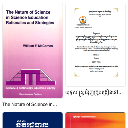
ចំពោះតួនាទីរបស់ខ្លួនក្នុងការចូល
08 FEB.2020
រួមចំណែកជួយការអប់រំនិងការ
សិក្សារបស់កូននៅមធ្យមសិក្សា
ទុតិយភូមិ(ករណីសិក្សានៅរាជធានី
ភ្នំពេញ)
យុទ្ធសាស្រ្តជំរុញគ្រូបង្រៀននៅ
កម្រិតមធ្យមសិក្សាបឋមភូមិក្នុង
The Nature of Science in
ខេត្តកំពង់ស្ពឺឱ្យបំពេញភារកិច្ច
Science Education
ប្រកបដោយក្រមសិលធម៌វិជ្ជាជីវៈ
Rationales and Strategies