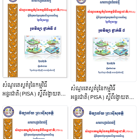
សំណួរតេស្តគំរូនៃកម្មវិធី
សំណួរតេស្តគំរូនៃកម្មវិធី
អន្តរជាតិ(PISA) ស្តីពីរង្វាយតម្លៃ
អន្តរជាតិ(PISA) ស្តីពីរង្វាយតម្លៃ
លទ្ធផលសិក្សារបស់សិស្ស ផ្នែក
លទ្ធផលសិក្សារបស់សិស្ស ផ្នែក
វិទ្យាសាស្ត្រ រូបវិទ្យា ថ្នាក់ទី ៨
វិទ្យាសាស្ត្រ រូបវិទ្យា ថ្នាក់ទី ៨