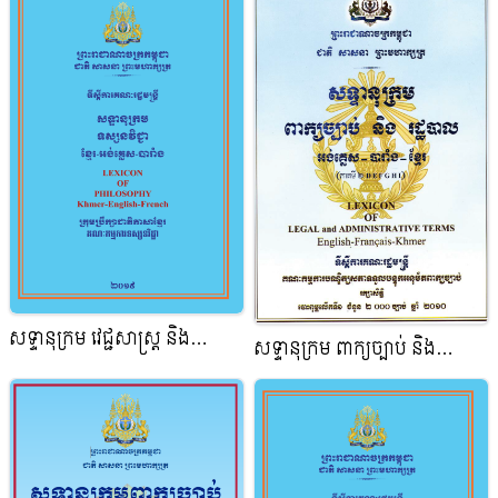
សទ្ទានុក្រម វេជ្ជសាស្ត្រ និង
សទ្ទានុក្រម ពាក្យច្បាប់ និង
កសិកម្ម ខ្មែរ-អង់គ្លេស-បារាំង
រដ្ឋបាល អង់គ្លេស – បារាំង – ខ្មែរ