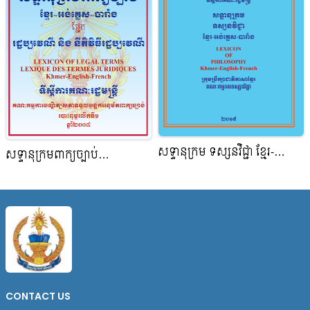
សទ្ទានុក្រម ទស្សនវិជ្ជា ខ្មែរ-
សទ្ទានុក្រមពាក្យច្បាប់
អង់គ្លេស-បារាំង
ខ្មែរ~អង់គ្លេស~បារាំង ផ្នែក
រដ្ឋប្បវេណី និង នីតិវិធីរដ្ឋប្បវេណី
CONTACT US