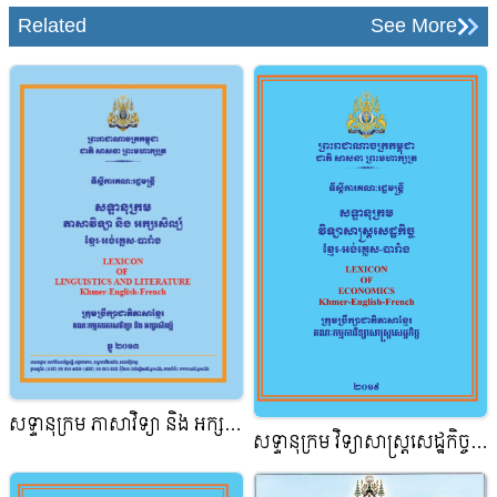
Related
See More
សទ្ទានុក្រម ភាសាវិទ្យា និង អក្សរ
សទ្ទានុក្រម វិទ្យាសាស្ត្រសេដ្ឋកិច្ច
សិល្ប៍ ខ្មែរ-អង់គ្លេស-បារាំង
ខ្មែរ-អង់គ្លេស-បារាំង