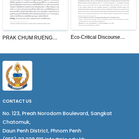
Eco-Critical Discourse
PRAK CHUM RUENG
Analysis in Cambodian
PRENG KHMER:
Folktales
REPRESENTATION OF
NATURE IN CAMBODIAN
FOLKTALES
CONTACT US
No. 123, Preah Norodom Boulevard, Sangkat
Chatomuk,
Daun Penh District, Phnom Penh