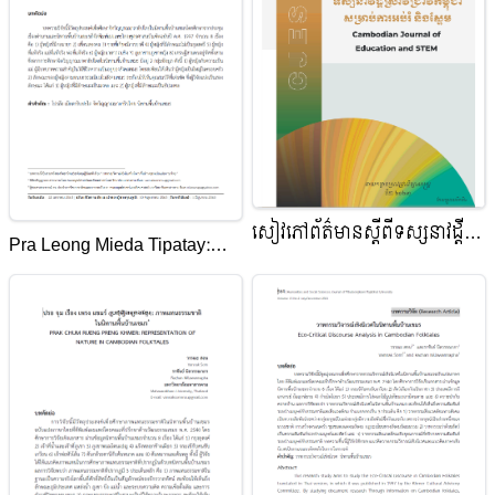
សៀវភៅព័ត៌មានស្តីពី​ទស្សនាវដ្តី
Pra Leong Mieda Tipatay:
ស្រាវជ្រាវកម្ពុជាសម្រាប់ការអប់រំ​
Spirituality of Matriarchy in
និងស្ទែម
Cambodian Folktales4