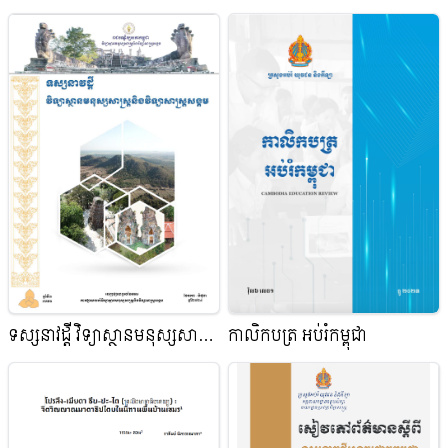
ទស្សនាវដ្តី វិទ្យាស្ថានមនុស្សសាស្ត្រ
កាលិកបត្រ អប់រំកម្ពុជា
និងវិទ្យាសាស្ត្រសង្គម