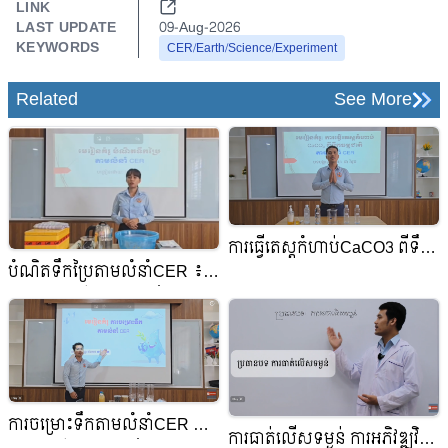
LINK
LAST UPDATE
09-Aug-2026
KEYWORDS
CER/Earth/Science/Experiment
Related
See More
ការធ្វើតេស្តកំហាប់CaCO3 ពីទឹក
បំណិតទឹកប្រៃតាមលំនាំCER ៖
ធម្មជាតិតាមលំនាំ CER ការ
ការអភិវឌ្ឍវិធីសាស្រ្តបង្រៀនតាម
អភិវឌ្ឍវិធីសាស្រ្តបង្រៀនតាមគំនិត
គំនិត CER Approach
CER Approach
ការចម្រោះទឹកតាមលំនាំCER ការ
ការធាត់លើសទម្ងន់ ការអភិវឌ្ឍវិធី