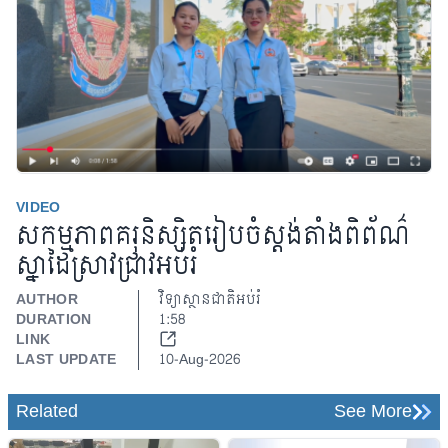
VIDEO
សកម្មភាពគរុនិស្សិតរៀបចំស្ដង់តាំងពិព័ណ៌
ស្នាដៃស្រាវជ្រាវអប់រំ
Play Video
AUTHOR
វិទ្យាស្ថានជាតិអប់រំ
DURATION
1:58
LINK
LAST UPDATE
10-Aug-2026
Related
See More