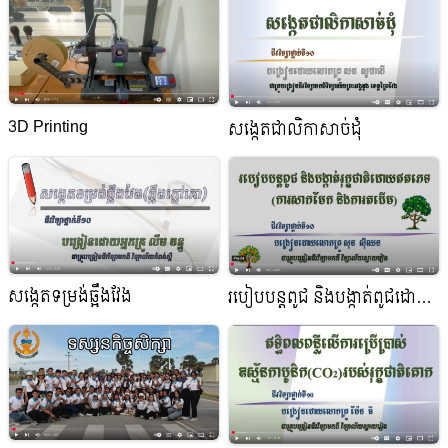
3D Printing
សង្កេតជាលិកាសាច់ដុំ
សង្កេតទម្រង់ឆ្អឹងវែង
របៀបបន្តពូជ និងបង្កាត់ពូជដោយ
កូនកែវ (ការដាំកូនកែវ និងការ
ថែទាំ)