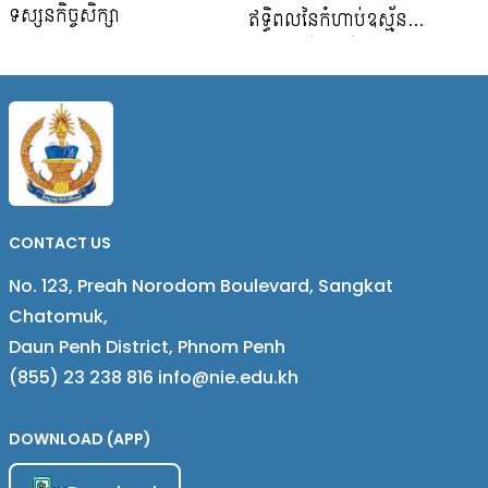
ទស្សនកិច្ចសិក្សា
ឥទ្ធិពលនៃកំហាប់ឧស្ម័ន
កាបូនិចឌីអុកស៊ីត (CO₂) មក
លើការលូតលាស់ត្រសក់
CONTACT US
No. 123, Preah Norodom Boulevard, Sangkat
Chatomuk,
Daun Penh District, Phnom Penh
(855) 23 238 816 info@nie.edu.kh
DOWNLOAD (APP)