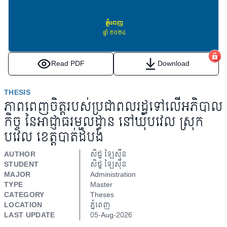
Read PDF
Download
THESIS
ភាពពេញចិត្តរបស់ប្រជាពលរដ្ធទៅលើអភិបាល
កិច្ច នៃអាជ្ញាធរមូលដ្ធាន នៅឃុំបវេល ស្រុក
បវេល ខេត្តបាត់ដំបង
AUTHOR
សិដ្ឋ ឡៃស៊ីន
STUDENT
សិដ្ឋ ឡៃស៊ីន
MAJOR
Administration
TYPE
Master
CATEGORY
Theses
LOCATION
ភ្នំពេញ
LAST UPDATE
05-Aug-2026