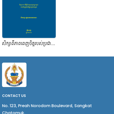
សិក្សាពីភាពពេញចិត្តរបស់ប្រជា
ពលរដ្ឋទៅលើការិយាល័យច្រក
ចេញចូលតែមួយក្នុងខណ្ឌ ស្សីកែវ
រាជធានីភ្នំពេញ
CONTACT US
No. 123, Preah Norodom Boulevard, Sangkat
Chatomuk,