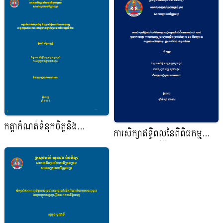
កត្តាកំណត់ទំនុកចិត្តនិង
ការសិក្សាឥទ្ធិពលនៃពិពិធកម្ម
ប្រសិទ្ធភាពនៃការអនុវត្តលទ្ធកម្ម
សេដ្ឋកិច្ចទៅលើជីវភាពរស់នៅ
សាធារណះនៅរដ្ឋបាលថ្នាក់ក្រោម
របស់ប្រជាពលរដ្ឋ ការវិភាគ
ជាតិ ខេត្តប៉ៃលិន
ប្រៀបធៀបកម្រិតប្រាក់ចំណូលមុន
និងក្រោយ គម្រោងនៅភូមិតាអូរ
ស្រុកគិរីវង្ស ខេត្តតាកែវ