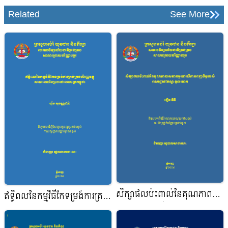
Related
See More
សិក្សាផលប៉ះពាល់នៃគុណភាព
ឥទ្ធិពលនៃកម្មវិធីកែទម្រង់ការគ្រប់
សេវាកម្មទៅលើការពេញចិត្តរបស់
គ្រងហិរិញ្ញវត្ថុសាធារណះនៃ
ពលរដ្ឋនៅខណ្ឌទួលគោក
ព្រះរាជាណាចក្រកម្ពុជា