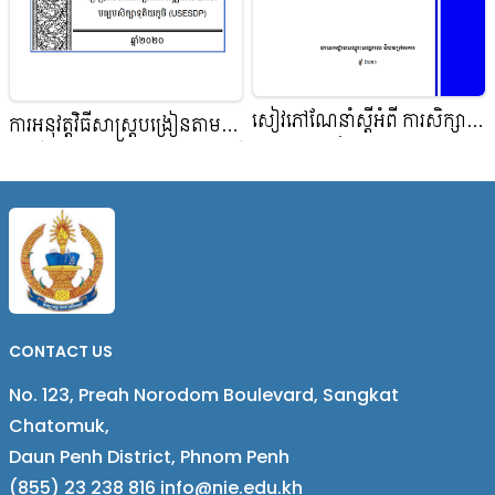
សៀវភៅណែនាំស្តីអំពី ការសិក្សា
ការអនុវត្តវិធីសាស្ត្របង្រៀនតាម
ស្រាវជ្រាវមេរៀន (Lesson
ទ្រឹស្ដី Bloom's Taxonomy ​និងវិធី
Study)
បញ្ជ្រាបការអប់រំប្រកបដោយនិរន្តរ
ភាព (ESD) លើមុខវិជ្ជា
គណិតដីវិទ្យា
CONTACT US
No. 123, Preah Norodom Boulevard, Sangkat
Chatomuk,
Daun Penh District, Phnom Penh
(855) 23 238 816 info@nie.edu.kh