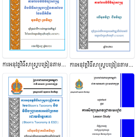
ការអនុវត្តវិធីសាស្ត្របង្រៀនតាម
ការអនុវត្តវិធីសាស្ត្របង្រៀនតាម
បែបវិធីវិទ្យាសាស្ត្រ និងតាមបែប
បែបវិធីវិទ្យាសាស្ត្រ លើមុខវិជ្ជា
ផែនទីគំនិត លើមុខវិជ្ជា រូបវិទ្យា
ជីវវិទ្យា