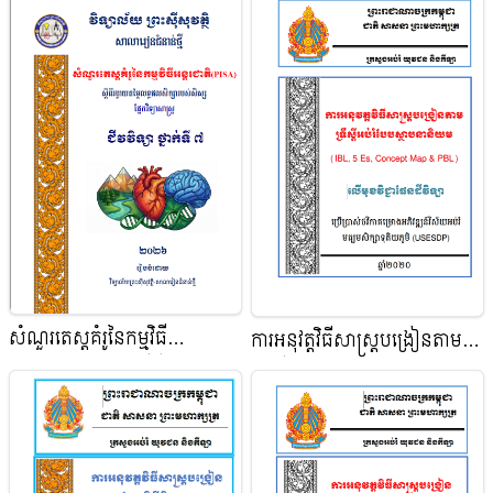
សំណួរតេស្តគំរូនៃកម្មវិធី
ការអនុវត្តវិធីសាស្ត្របង្រៀនតាម
អន្តរជាតិ(PISA) ស្តីពីរង្វាយតម្លៃ
ទ្រឹស្ដីអប់រំបែបស្ថាបនានិយម​
លទ្ធផលសិក្សារបស់សិស្ស ផ្នែក
(IBL,5Es,Concept Map
វិទ្យាសាស្ត្រ ជីវវិទ្យា ថ្នាក់ទី ៧
&PBL) មុខវិជ្ជា ផែនដីវិទ្យា