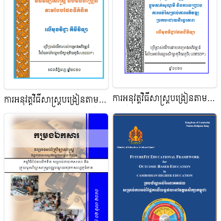
ការអនុវត្តវិធីសាស្ត្របង្រៀនតាម
ការអនុវត្តវិធីសាស្ត្របង្រៀនតាមវិធី
ទ្រឹស្ដីប្លូម និងការបញ្ជ្រាបការអប់រំ
វិទ្យាសាស្ត្រ និងតាមបែបផែនទី
ប្រកបដោយនិរន្តរភាព លើមុខវិជ្ជា
គំនិត លើមុខវិជ្ជា គីមីវិទ្យា
ផែនដីវិទ្យា