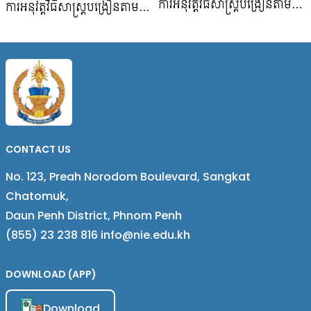
ការអនុវត្តវិធីសាស្ត្របង្រៀនតាម
ការអនុវត្តវិធីសាស្ត្របង្រៀនតាម
បែបប្លូមតាក់សូណូមី និងការ
បែប​ដោះស្រាយបញ្ហា និងតុក្កតា
បញ្ជ្រាបការអប់រំសម្រាប់ការអភិវឌ្ឍ
គំនិត មុខវិជ្ជា រូបវិទ្យា
ប្រកបដោយនិរន្តរភាព​ លើមុខវិជ្ជា
រូបវិទ្យា
CONTACT US
No. 123, Preah Norodom Boulevard, Sangkat
Chatomuk,
Daun Penh District, Phnom Penh
(855) 23 238 816 info@nie.edu.kh
DOWNLOAD (APP)
Download