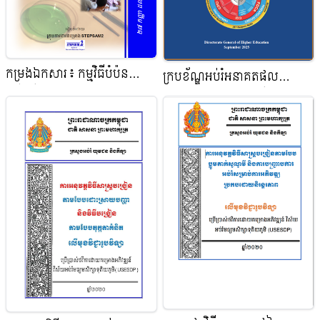
កម្រងឯកសារ៖​ កម្មវិធីបំប៉ន
ក្របខ័ណ្ឌអប់រំអនាគតផល
លើកទី៣ សម្រាប់នាយកសាលា
សម្រាប់ការអប់រំផ្អែកលើលទ្ធផល
និង គ្រូឧទ្ទេសវិទ្យាសាស្ត្រ
នៅឧត្តមសិក្សា
មជ្ឈមណ្ឌលគរុកោសល្យភូមិភាគ
កម្ពុជា(FUTUREFIT
EDUCATIONAL
FRAMEWORK for
OUTCOME-BASED
EDUCATION in
CAMBODIAN HIGHER
EDUCATION)