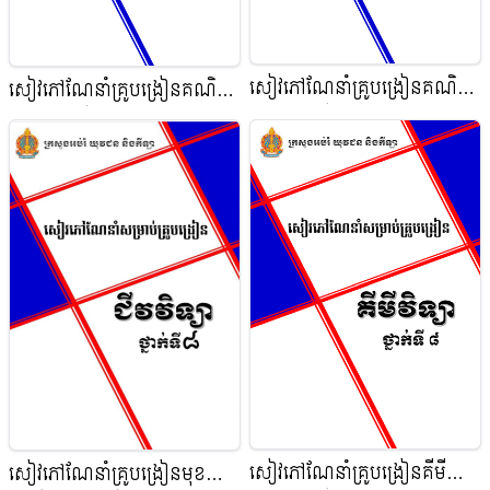
សៀវភៅណែនាំគ្រូបង្រៀនគណិត
សៀវភៅណែនាំគ្រូបង្រៀនគណិត
វិទ្យា_ថ្នាក់ទី៩
វិទ្យា_ថ្នាក់ទី៧
សៀវភៅណែនាំគ្រូបង្រៀនគីមី
សៀវភៅណែនាំគ្រូបង្រៀនមុខ