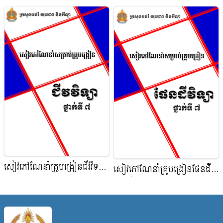
វិទ្យា_ថ្នាក់ទី៨
វិជ្ជាជីវវិទ្យាថ្នាក់ទី៨
សៀវភៅណែនាំគ្រូបង្រៀនជីវវិទ្យា
សៀវភៅណែនាំគ្រូបង្រៀនផែនដី
ថ្នាក់ទី៧
ថ្នាក់ទី៧