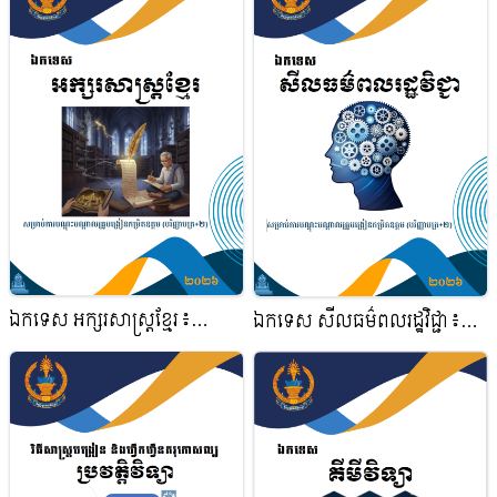
បង្រៀនកម្រិតឧត្តម
(បរិញ្ញាបត្រ+២)
ឯកទេស អក្សរសាស្ត្រខ្មែរ៖
ឯកទេស សីលធម៌ពលរដ្ឋវិជ្ជា៖
សម្រាប់ការបណ្តុះបណ្តាលគ្រូ
សម្រាប់ការបណ្តុះបណ្តាលគ្រូ
បង្រៀនកម្រិតឧត្តម
បង្រៀនកម្រិតឧត្តម
(បរិញ្ញាបត្រ+២)
(បរិញ្ញាបត្រ+២)