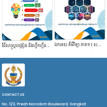
ឯកទេស គីមីវិទ្យា ភាគ១៖ សម្រាប់
វិធីសាស្ត្របង្រៀន និងហ្វឹកហ្វឺន
ការបណ្តុះបណ្តាលគ្រូបង្រៀន
គរុកោសល្យ ប្រវត្តិវិទ្យា៖ សម្រា
កម្រិតឧត្តម (បរិញ្ញាបត្រ+២)
ប់កា របណ្ដុះ បណ្ដា លគ្រូ បង្រៀ ន
កម្រិ តឧត្ដម (បរិញ្ញា បត្រ +២)
CONTACT US
No. 123, Preah Norodom Boulevard, Sangkat