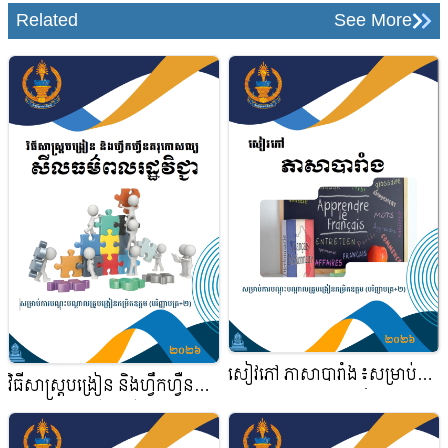
Related
See More
សៀវភៅ ភាសាបារាំង៖​សម្រាប់ការ
វិធីសាស្ត្របង្រៀន និងហ្វឹកហ្វឺន
បណ្តុះបណ្តាលគ្រូបង្រៀនកម្រិត
គរុកោសល្យ សីលធម៌ពលរដ្ឋវិជ្ជា៖
ឧត្តម (បរិញ្ញាបត្រ+២)
សម្រាប់ការបណ្តុះបណ្តាលគ្រូ