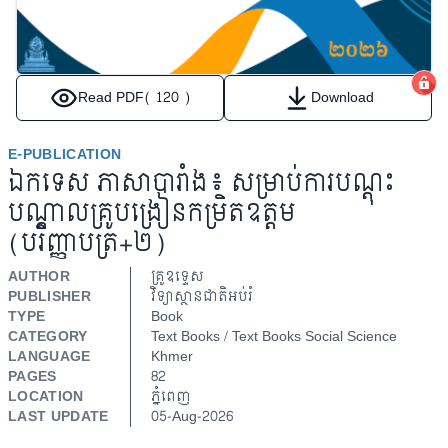
Read PDF
( 120 )
Download
E-PUBLICATION
ឯកទេស ភាសាបារាំង៖ សម្រាប់ការបណ្តុះ
បណ្តាលគ្រូបង្រៀនកម្រិតឧត្តម
(បរិញ្ញាបត្រ+២)
AUTHOR
គ្រូឧទ្ទេស
PUBLISHER
វិទ្យាស្ថានជាតិអប់រំ
TYPE
Book
CATEGORY
Text Books / Text Books Social Science
LANGUAGE
Khmer
PAGES
82
LOCATION
ភ្នំពេញ
LAST UPDATE
05-Aug-2026