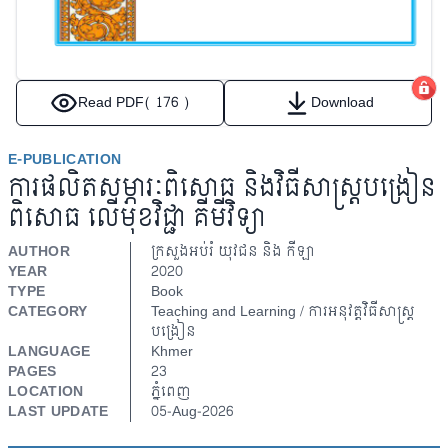
Read PDF
( 176 )
Download
E-PUBLICATION
ការផលិតសម្ភារៈពិសោធ និងវិធីសាស្ត្របង្រៀន
ពិសោធ​ លើមុខវិជ្ជា គីមីវិទ្យា
AUTHOR
ក្រសួងអប់រំ យុវជន​ និង កីឡា
YEAR
2020
TYPE
Book
CATEGORY
Teaching and Learning / ការអនុវត្តវិធីសាស្ត្រ
បង្រៀន
LANGUAGE
Khmer
PAGES
23
LOCATION
ភ្នំពេញ
LAST UPDATE
05-Aug-2026