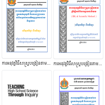
វិជ្ជា ជីវវិទ្យា
ការអនុវត្តវិធីសាស្ត្របង្រៀនតាម
ការអនុវត្តវិធីសាស្ត្របង្រៀនតាម
ទ្រឹស្ដីប្លូម និងការបញ្ជ្រាបការអប់រំ
ទ្រឹស្ដីអប់រំបែបស្ថាបនានិយម​
សម្រាប់ការអភិវឌ្ឍប្រកបដោយ
(IBL&Scientific Method) មុខ
និរន្តរភាព​(​5 Es & Scientific
វិជ្ជា ជីវវិទ្យា
Method) មុខវិជ្ជា គីមីវិទ្យា