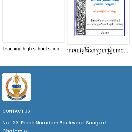
Teaching high school science
ការអនុវត្តវិធីសាស្ត្របង្រៀនតាម
through inquiry
ទ្រឹស្ដីប្លូម និងការបញ្ជ្រាបការអប់រំ
ប្រកបដោយនិរន្តរភាព លើមុខវិជ្ជា
ផែនដីវិទ្យា
CONTACT US
No. 123, Preah Norodom Boulevard, Sangkat
Chatomuk,