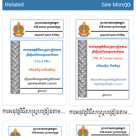
Related
See More
ការអនុវត្តវិធីសាស្ត្របង្រៀនតាម
ការអនុវត្តវិធីសាស្ត្របង្រៀនតាម
ទ្រឹស្ដីអប់រំបែបស្ថាបនានិយម (5
ទ្រឹស្ដីអប់រំបែបស្ថាបនានិយម​
Es & PBL) មុខវិជ្ជាគណិតវិទ្យា
(PBL&Concept Cartoon) មុខ