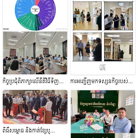
កិច្ចប្រជុំពិភាក្សាលើនីតិវិធីទិញ
ការអញ្ជើញមកទស្សនកិច្ចរបស់
ឯកសារអេឡិចត្រូនិក(E-Books,
ស្ថានទូតអាមេរិក
E-Journal)ជាមួយក្រុមហ៊ុនមកពី
សឹង្ហាបុរី
ពិធីសម្ពោធ និងកាត់ខ្សែបូ