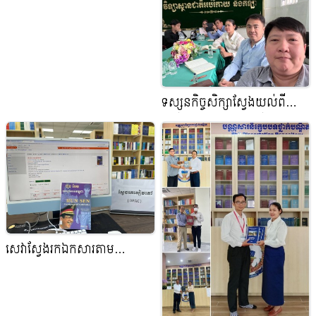
សមិទ្ធផលកំណែទម្រង់វិទ្យាស្ថាន
ជាតិអប់រំ
ទស្សនកិច្ចសិក្សាស្វែងយល់ពី
ប្រព័ន្ធគ្រប់គ្រងបណ្ណាល័យនៅវិទ្យា
ស្ថានជាតិអប់រំកាយ និងកីឡា
សេវាស្វែងរកឯកសារតាម
កាតាឡុកអនឡាញ(OPAC)